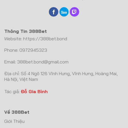
Thông Tin 388Bet
Website: https://388bet.bond
Phone: 0972945323
Email:
388bet.bond@gmail.com
Địa chỉ: Số 4 Ngõ 126 Vĩnh Hưng, Vĩnh Hưng, Hoàng Mai,
Hà Nội, Việt Nam
Tác giả:
Đỗ Gia Bình
Về 388Bet
Giới Thiệu