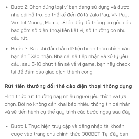
Bước 2: Chọn đúng loại ví bạn đang sử dụng và được
nhà cái hỗ trợ, có thể kể đến đó là Zalo Pay, VN Pay,
Viettel Money, Momo,…Điền đầy đủ thông tin yêu cầu
bao gồm số điện thoại liên kết ví, số thưởng có nhu
cầu rút.
Bước 3: Sau khi đảm bảo dữ liệu hoàn toàn chính xác
bạn ấn “ Xác nhận. Nhà cái sẽ tiếp nhận và xử lý yêu
cầu, sau 5-10 phút tiền sẽ về ví game, bạn hãy check
lại để đảm bảo giao dịch thành công.
Rút tiền thưởng đổi thẻ cào điện thoại thông dụng
Hình thức rút thưởng này nhiều người yêu thích và lựa
chọn. Bởi nó không cần khai báo nhiều thông tin cá nhân
và sẽ tiến hành cụ thể quy trình các bước ngay sau đây:
Bước 1: Thực hiện truy cập và đăng nhập tài khoản
cược vào trang chủ chính thức 388BET. Tại đây bạn