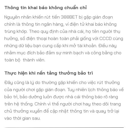
Thông tin khai báo không chuẩn chỉ
Nguyên nhân khiến rút tiền 388BET bị gặp gián đoạn
chính là thông tin ngân hàng, ví điện tử khai báo không
trùng khớp. Theo quy định của nhà cái, họ tên người thụ
hưởng, số điện thoại hoàn toàn phải giống với CCCD cùng
những dữ liệu bạn cung cấp khi mở tài khoản. Điều này
nhằm mục đích bảo đảm sự minh bạch và công bằng cho
toàn bộ thành viên.
Thực hiện khi nền tảng thưởng bảo trì
Đây cũng là lý do thường gặp khiến cho việc rút thưởng
của người chơi gặp gián đoạn. Tuy nhiên lịch thông báo về
bảo trì, bảo dưỡng luôn được nhà cái thông báo rõ ràng
trên hệ thống. Chính vì thế người chơi hay theo dõi trang
chủ thưởng xuyền để cập nhật thông tin và quay trở lại
vào thời gian sau.